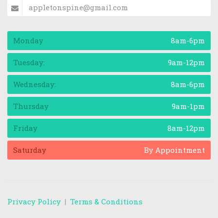
appletonspine@gmail.com
Monday
8am-6pm
Tuesday:
9am-12pm
Wednesday:
8am-6pm
Thursday
9am-1pm
Friday
8am-12pm
Saturday
By Appointment
Privacy Policy
|
Terms & Conditions